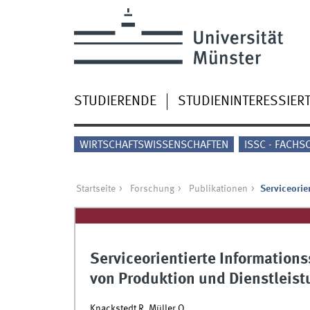
STUDIERENDE
STUDIENINTERESSIER
WIRTSCHAFTSWISSENSCHAFTEN
ISSC - FACHS
Startseite
Forschung
Publikationen
Serviceorie
Serviceorientierte Information
von Produktion und Dienstleis
Knackstedt R, Müller O