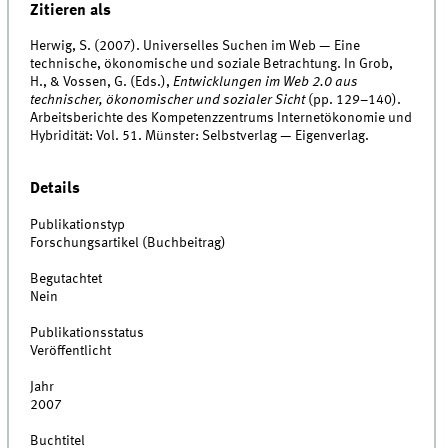
Zitieren als
Herwig, S. (2007). Universelles Suchen im Web — Eine
technische, ökonomische und soziale Betrachtung. In Grob,
H., & Vossen, G. (Eds.),
Entwicklungen im Web 2.0 aus
technischer, ökonomischer und sozialer Sicht
(pp. 129–140).
Arbeitsberichte des Kompetenzzentrums Internetökonomie und
Hybridität: Vol. 51. Münster: Selbstverlag — Eigenverlag.
Details
Publikationstyp
Forschungsartikel (Buchbeitrag)
Begutachtet
Nein
Publikationsstatus
Veröffentlicht
Jahr
2007
Buchtitel