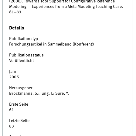
(2006). Towards Tool Support for Configurative Reference
Modeling — Experiences from a Meta Modeling Teaching Case.
61–83.
Details
Publikationstyp
Forschungsartikel in Sammelband (Konferenz)
Publikationsstatus
Veröffentlicht
Jahr
2006
Herausgeber
Brockmanns, S.; Jung, J.; Sure, Y.
Erste Seite
61
Letzte Seite
83