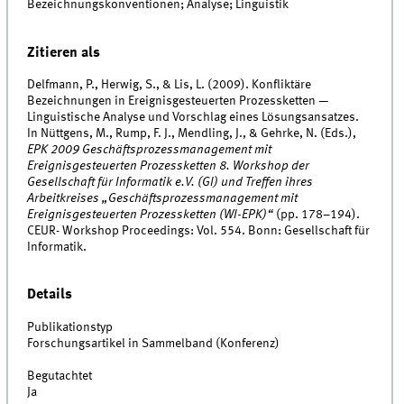
Bezeichnungskonventionen; Analyse; Linguistik
Zitieren als
Delfmann, P., Herwig, S., & Lis, L. (2009). Konfliktäre
Bezeichnungen in Ereignisgesteuerten Prozessketten —
Linguistische Analyse und Vorschlag eines Lösungsansatzes.
In Nüttgens, M., Rump, F. J., Mendling, J., & Gehrke, N. (Eds.),
EPK 2009 Geschäftsprozessmanagement mit
Ereignisgesteuerten Prozessketten 8. Workshop der
Gesellschaft für Informatik e.V. (GI) und Treffen ihres
Arbeitkreises „Geschäftsprozessmanagement mit
Ereignisgesteuerten Prozessketten (WI-EPK)“
(pp. 178–194).
CEUR- Workshop Proceedings: Vol. 554. Bonn: Gesellschaft für
Informatik.
Details
Publikationstyp
Forschungsartikel in Sammelband (Konferenz)
Begutachtet
Ja