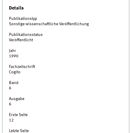
Details
Publikationstyp
Sonstige wissenschaftliche Veröffentlichung
Publikationsstatus
Veröffentlicht
Jahr
1990
Fachzeitschrift
Cogito
Band
6
Ausgabe
6
Erste Seite
12
Letzte Seite