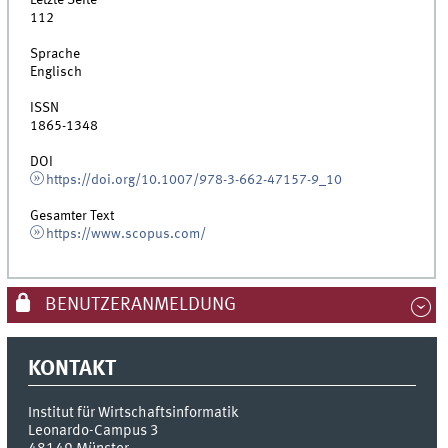
Letzte Seite
112
Sprache
Englisch
ISSN
1865-1348
DOI
https://doi.org/10.1007/978-3-662-47157-9_10
Gesamter Text
https://www.scopus.com/
BENUTZERANMELDUNG
KONTAKT
Institut für Wirtschaftsinformatik
Leonardo-Campus 3