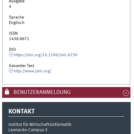
Ausgabe
4
Sprache
Englisch
ISSN
1438-8871
DOI
https://doi.org/10.2196/jmir.6739
Gesamter Text
http://www.jmir.org/
BENUTZERANMELDUNG
KONTAKT
Institut für Wirtschaftsinformatik
Leonardo-Campus 3