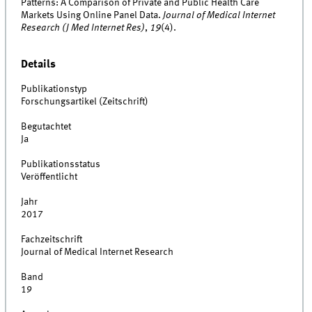
Patterns: A Comparison of Private and Public Health Care
Markets Using Online Panel Data.
Journal of Medical Internet
Research (J Med Internet Res)
,
19
(4).
Details
Publikationstyp
Forschungsartikel (Zeitschrift)
Begutachtet
Ja
Publikationsstatus
Veröffentlicht
Jahr
2017
Fachzeitschrift
Journal of Medical Internet Research
Band
19