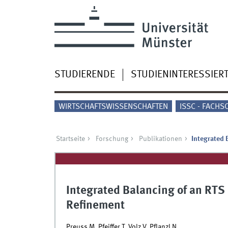
STUDIERENDE
STUDIENINTERESSIER
WIRTSCHAFTSWISSENSCHAFTEN
ISSC - FACHS
Startseite
Forschung
Publikationen
Integrated 
Integrated Balancing of an RT
Refinement
Preuss M, Pfeiffer T, Volz V, Pflanzl N