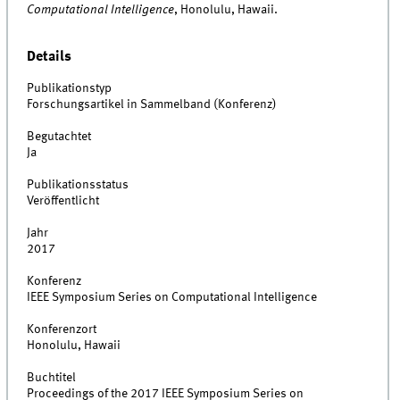
Computational Intelligence
, Honolulu, Hawaii.
Details
Publikationstyp
Forschungsartikel in Sammelband (Konferenz)
Begutachtet
Ja
Publikationsstatus
Veröffentlicht
Jahr
2017
Konferenz
IEEE Symposium Series on Computational Intelligence
Konferenzort
Honolulu, Hawaii
Buchtitel
Proceedings of the 2017 IEEE Symposium Series on