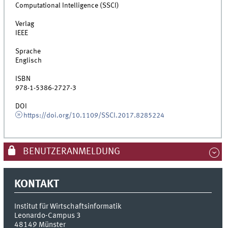
Computational Intelligence (SSCI)
Verlag
IEEE
Sprache
Englisch
ISBN
978-1-5386-2727-3
DOI
https://doi.org/10.1109/SSCI.2017.8285224
BENUTZERANMELDUNG
KONTAKT
Institut für Wirtschaftsinformatik
Leonardo-Campus 3
48149
Münster