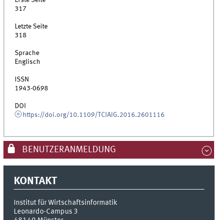
Erste Seite
317
Letzte Seite
318
Sprache
Englisch
ISSN
1943-0698
DOI
https://doi.org/10.1109/TCIAIG.2016.2601116
BENUTZERANMELDUNG
KONTAKT
Institut für Wirtschaftsinformatik
Leonardo-Campus 3