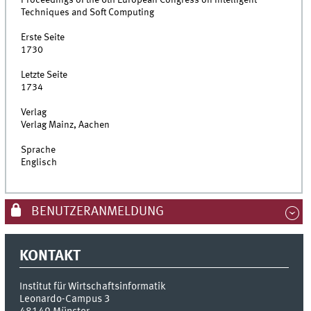
Proceedings of the 6th European Congress on Intelligent
Techniques and Soft Computing
Erste Seite
1730
Letzte Seite
1734
Verlag
Verlag Mainz, Aachen
Sprache
Englisch
BENUTZERANMELDUNG
KONTAKT
Institut für Wirtschaftsinformatik
Leonardo-Campus 3