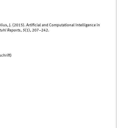
lius, J. (2015). Artificial and Computational Intelligence in
uhl Reports
,
5
(1), 207–242.
chrift)