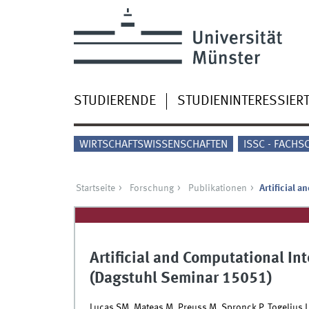
STUDIERENDE
STUDIENINTERESSIER
WIRTSCHAFTSWISSENSCHAFTEN
ISSC - FACHS
Startseite
Forschung
Publikationen
Artificial 
Artificial and Computational In
(Dagstuhl Seminar 15051)
Lucas SM, Mateas M, Preuss M, Spronck P, Togelius J