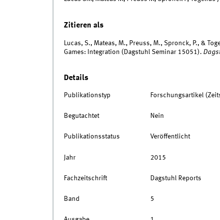
Zitieren als
Lucas, S., Mateas, M., Preuss, M., Spronck, P., & Toge
Games: Integration (Dagstuhl Seminar 15051).
Dagst
Details
Publikationstyp
Forschungsartikel (Zeits
Begutachtet
Nein
Publikationsstatus
Veröffentlicht
Jahr
2015
Fachzeitschrift
Dagstuhl Reports
Band
5
Ausgabe
1