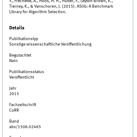
Y., Fréchette, A., Hoos, H. H., Hutter, F., Leyton-Brown, K.,
Tierney, K., & Vanschoren, J. (2015). ASlib: A Benchmark
Library for Algorithm Selection.
Details
Publikationstyp
Sonstige wissenschaftliche Veröffentlichung
Begutachtet
Nein
Publikationsstatus
Veröffentlicht
Jahr
2015
Fachzeitschrift
CoRR
Band
abs/1506.02465