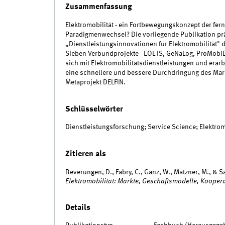
Zusammenfassung
Elektromobilität - ein Fortbewegungskonzept der fer
Paradigmenwechsel? Die vorliegende Publikation prä
„Dienstleistungsinnovationen für Elektromobilität"
Sieben Verbundprojekte - EOL-IS, GeNaLog, ProMobi
sich mit Elektromobilitätsdienstleistungen und era
eine schnellere und bessere Durchdringung des Mark
Metaprojekt DELFIN.
Schlüsselwörter
Dienstleistungsforschung; Service Science; Elektrom
Zitieren als
Beverungen, D., Fabry, C., Ganz, W., Matzner, M., & S
Elektromobilität: Märkte, Geschäftsmodelle, Kooper
Details