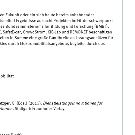
nen Zukunft oder ein sich heute bereits anbahnender
sentiert Ergebnisse aus acht Projekten im Förderschwerpunkt
 des Bundesministeriums für Bildung und Forschung (BMBF).
E, SafetE-car, CrowdStrom, KIE-Lab und REMONET beschäftigen
rbeiten in Summe eine große Bandbreite an Lösungsansätzen für
tes durch Elektromobilitätsangebote, begleitet durch das
obilität
atzger, G. (Eds.) (2015).
Dienstleistungsinnovationen für
ationen
. Stuttgart: Fraunhofer-Verlag.