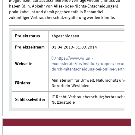
Möglichkeit, auf abzuschließende Verträge wieder Einfluss zu
haben (d. h. Abkehr von Alles- oder-Nichts-Entscheidungen),
praktikabel ist und damit gegebenenfalls Bestandteil
zukünftiger Verbraucherschutzregulierung werden könnte.
Projektstatus
abgeschlossen
Projektzeitraum
01.04.2013- 31.03.2014
https://www.wi.uni-
Webseite
muenster.de/de/institut/gruppen/security/v
durch-mitentscheidung-bei-online-vertraegen
Ministerium für Umwelt, Naturschutz und Ver
Förderer
Nordrhein-Westfalen
IT-Recht; Verbraucherschutz; Verbraucherrecht
Schlüsselwörter
Nutzerstudie